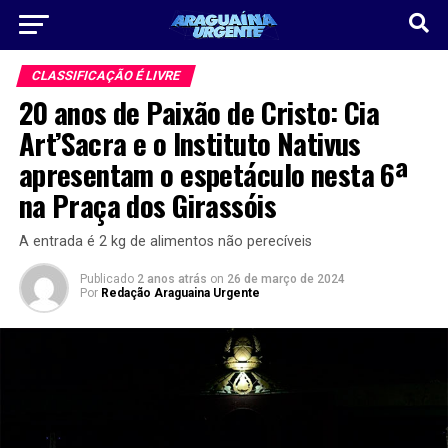
CLASSIFICAÇÃO É LIVRE
20 anos de Paixão de Cristo: Cia
Art’Sacra e o Instituto Nativus
apresentam o espetáculo nesta 6ª
na Praça dos Girassóis
A entrada é 2 kg de alimentos não perecíveis
Publicado
2 anos atrás
on
26 de março de 2024
Por
Redação Araguaina Urgente