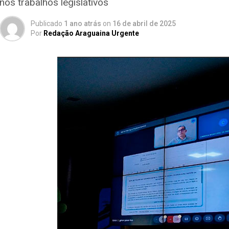
nos trabalhos legislativos
Publicado
1 ano atrás
on
16 de abril de 2025
Por
Redação Araguaina Urgente