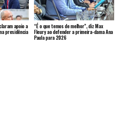
claram apoio a
“É o que temos de melhor”, diz Max
 na presidência
Fleury ao defender a primeira-dama Ana
Paula para 2026