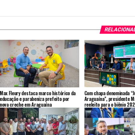
RELACIONA
Max Fleury destaca marco histórico da
Com chapa denominada “J
educação e parabeniza prefeito por
Araguaína”, presidente Ma
nova creche em Araguaína
reeleito para o biênio 2