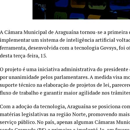
A Câmara Municipal de Araguaína tornou-se a primeira da
implementar um sistema de inteligência artificial voltad
ferramenta, desenvolvida com a tecnologia Govsys, foi o
desta terça-feira, 15.
O projeto é uma iniciativa administrativa do presidente 
por unanimidade pelos parlamentares. A medida visa mod
suporte técnico na elaboração de projetos de lei, parece
fluxo de trabalho e garantir maior agilidade nos trâmites
Com a adoção da tecnologia, Araguaína se posiciona com
matérias legislativas na região Norte, promovendo mais 
serviço público. No país, apenas algumas Câmaras Munici
sendo Gramado (RS) a primeira a implantá-lo, em feverei