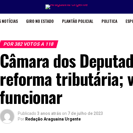
 NOTÍCIAS
GIRO NO ESTADO
PLANTÃO POLICIAL
POLITICA
ESP
POR 382 VOTOS A 118
Câmara dos Deputad
reforma tributária; 
funcionar
Publicado
3 anos atrás
on
7 de julho de 2023
Por
Redação Araguaina Urgente