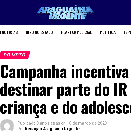
 NOTÍCIAS
GIRO NO ESTADO
PLANTÃO POLICIAL
POLITICA
ESP
DO MPTO
Campanha incentiva 
destinar parte do IR
criança e do adoles
Publicado
3 anos atrás
on
16 de março de 2023
Por
Redação Araguaina Urgente