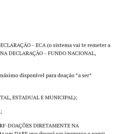
CLARAÇÃO – ECA (o sistema vai te remeter a
TE NA DECLARAÇÃO – FUNDO NACIONAL,
r máximo disponível para doação *a ser*
RITAL, ESTADUAL E MUNICIPAL);
;
o DARF-DOAÇÕES DIRETAMENTE NA
 um DARF que deverá ser impresso e pago).