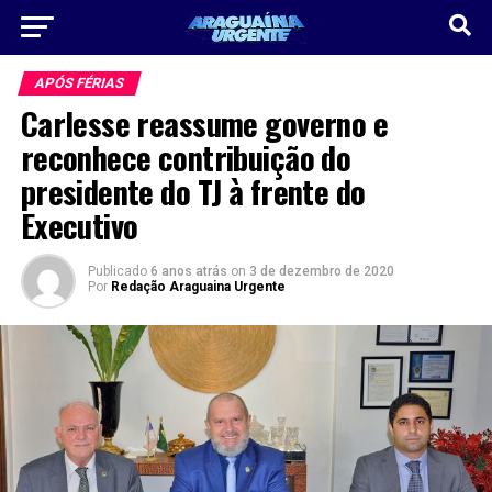
APÓS FÉRIAS
Carlesse reassume governo e
reconhece contribuição do
presidente do TJ à frente do
Executivo
Publicado
6 anos atrás
on
3 de dezembro de 2020
Por
Redação Araguaina Urgente