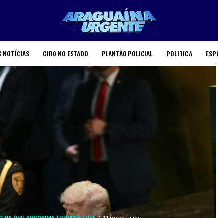
 NOTÍCIAS
GIRO NO ESTADO
PLANTÃO POLICIAL
POLITICA
ESP
 NA ONU APROXIMA TRUMP E LULA
11 meses atrás