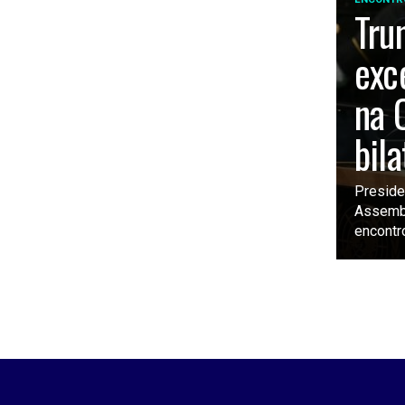
Tru
exc
na 
bil
Preside
Assembl
encontro