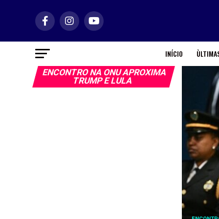
INÍCIO
ÙLTIMAS
ENCONTRO NA ONU APROXIMA
TRUMP E LULA
ENCONTRO