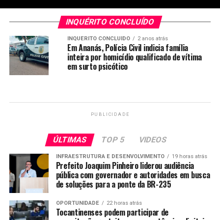
INQUÉRITO CONCLUÍDO
INQUÉRITO CONCLUÍDO
2 anos atrás
Em Ananás, Polícia Civil indicia família
inteira por homicídio qualificado de vítima
em surto psicótico
PUBLICIDADE
ÚLTIMAS
TOP 5
VIDEOS
INFRAESTRUTURA E DESENVOLVIMENTO
19 horas atrás
Prefeito Joaquim Pinheiro liderou audiência
pública com governador e autoridades em busca
de soluções para a ponte da BR-235
OPORTUNIDADE
22 horas atrás
Tocantinenses podem participar de