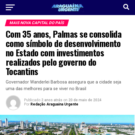
MAIS NOVA CAPITAL DO PAÍS
Com 35 anos, Palmas se consolida
como símbolo de desenvolvimento
no Estado com investimentos
realizados pelo governo do
Tocantins
Governador Wanderlei Barbosa assegura que a cidade seja
uma das melhores para se viver no Brasil
Publicado
2 anos atrás
on
20 de maio de 2024
Por
Redação Araguaina Urgente