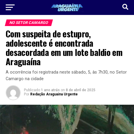
NO SETOR CAMARGO
Com suspeita de estupro,
adolescente é encontrada
desacordada em um lote baldio em
Araguaína
A ocorrência foi registrada neste sábado, 5, às 7h30, no Setor
Camargo na cidade
Publicado
1 ano atrás
on
8 de abril de 2025
Por
Redação Araguaina Urgente