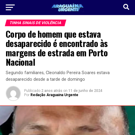
TINHA SINAIS DE VIOLÊNCIA
Corpo de homem que estava
desaparecido é encontrado às
margens de estrada em Porto
Nacional
Segundo familiares, Cleonaldo Pereira Soares estava
desaparecido desde a tarde de domingo
Publicado
2 anos atrás
on
11 de junho de 2024
Por
Redação Araguaina Urgente