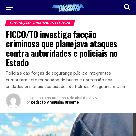
OPERAÇÃO CRIMINALIS LITTERA
FICCO/TO investiga facção
criminosa que planejava ataques
contra autoridades e policiais no
Estado
Policiais das forças de segurança pública integrantes
cumpriram sete mandados de busca e apreensão nas
unidades prisionais das cidades de Palmas, Araguaína e Cariri
Publicado
1 ano atrás
on
4 de abril de 2025
Por
Redação Araguaina Urgente