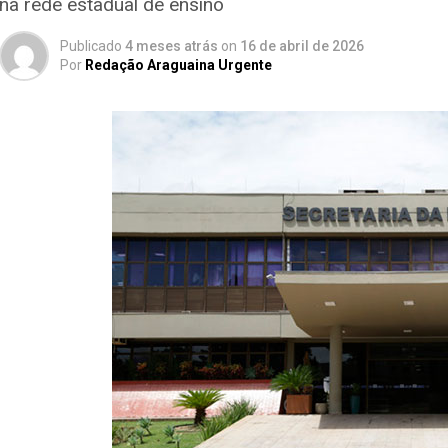
na rede estadual de ensino
Publicado
4 meses atrás
on
16 de abril de 2026
Por
Redação Araguaina Urgente