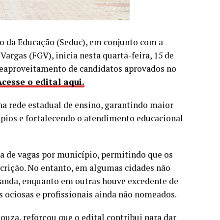
do da Educação (Seduc), em conjunto com a
argas (FGV), inicia nesta quarta-feira, 15 de
e reaproveitamento de candidatos aprovados no
Acesse o edital aqui.
na rede estadual de ensino, garantindo maior
cípios e fortalecendo o atendimento educacional
ta de vagas por município, permitindo que os
crição. No entanto, em algumas cidades não
manda, enquanto em outras houve excedente de
s ociosas e profissionais ainda não nomeados.
ouza, reforçou que o edital contribui para dar