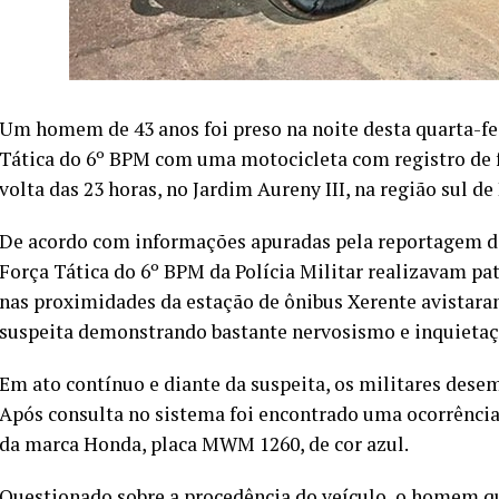
Um homem de 43 anos foi preso na noite desta quarta-feir
Tática do 6º BPM com uma motocicleta com registro de fu
volta das 23 horas, no Jardim Aureny III, na região sul de
De acordo com informações apuradas pela reportagem do
Força Tática do 6º BPM da Polícia Militar realizavam p
nas proximidades da estação de ônibus Xerente avistara
suspeita demonstrando bastante nervosismo e inquietação
Em ato contínuo e diante da suspeita, os militares dese
Após consulta no sistema foi encontrado uma ocorrência
da marca Honda, placa MWM 1260, de cor azul.
Questionado sobre a procedência do veículo, o homem q