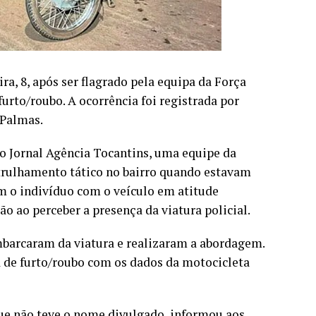
a, 8, após ser flagrado pela equipa da Força
rto/roubo. A ocorrência foi registrada por
 Palmas.
 Jornal Agência Tocantins, uma equipe da
atrulhamento tático no bairro quando estavam
m o indivíduo com o veículo em atitude
 ao perceber a presença da viatura policial.
mbarcaram da viatura e realizaram a abordagem.
 de furto/roubo com os dados da motocicleta
ue não teve o nome divulgado, informou aos