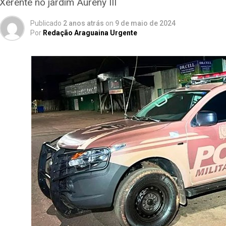
Xerente no jardim Aureny III
Publicado
2 anos atrás
on
9 de maio de 2024
Por
Redação Araguaina Urgente