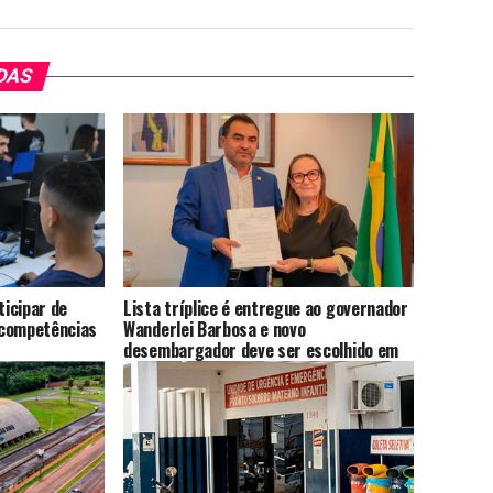
DAS
icipar de
Lista tríplice é entregue ao governador
 competências
Wanderlei Barbosa e novo
desembargador deve ser escolhido em
até 20 dias