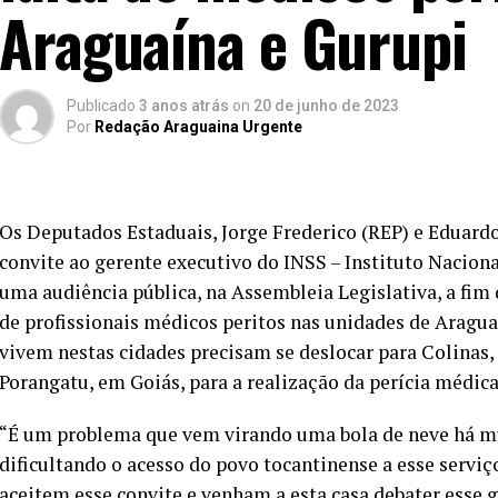
Araguaína e Gurupi
Publicado
3 anos atrás
on
20 de junho de 2023
Por
Redação Araguaina Urgente
Os Deputados Estaduais, Jorge Frederico (REP) e Eduar
convite ao gerente executivo do INSS – Instituto Nacion
uma audiência pública, na Assembleia Legislativa, a fim 
de profissionais médicos peritos nas unidades de Aragu
vivem nestas cidades precisam se deslocar para Colinas
Porangatu, em Goiás, para a realização da perícia médica
“É um problema que vem virando uma bola de neve há mu
dificultando o acesso do povo tocantinense a esse serviç
aceitem esse convite e venham a esta casa debater esse 