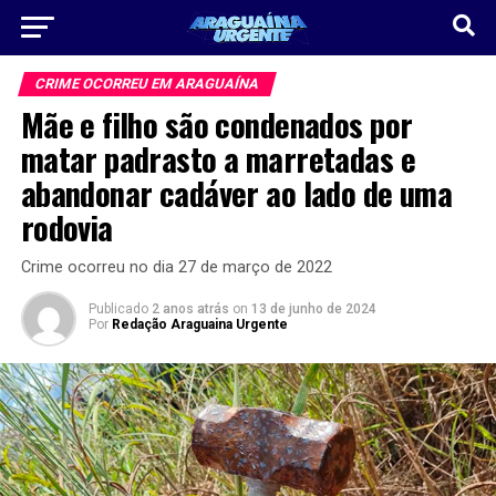
CRIME OCORREU EM ARAGUAÍNA
Mãe e filho são condenados por
matar padrasto a marretadas e
abandonar cadáver ao lado de uma
rodovia
Crime ocorreu no dia 27 de março de 2022
Publicado
2 anos atrás
on
13 de junho de 2024
Por
Redação Araguaina Urgente