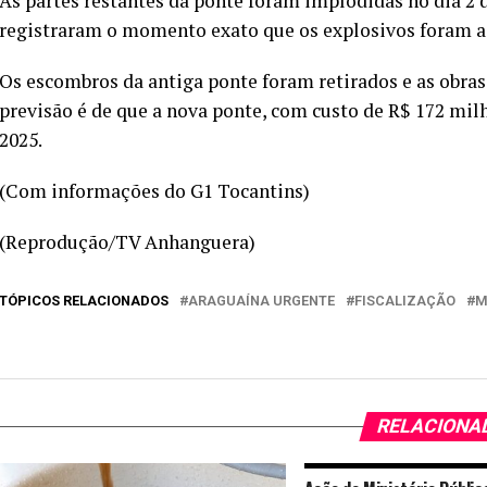
As partes restantes da ponte foram implodidas no dia 2 d
registraram o momento exato que os explosivos foram ac
Os escombros da antiga ponte foram retirados e as obra
previsão é de que a nova ponte, com custo de R$ 172 milh
2025.
(Com informações do G1 Tocantins)
(Reprodução/TV Anhanguera)
TÓPICOS RELACIONADOS
ARAGUAÍNA URGENTE
FISCALIZAÇÃO
M
RELACIONA