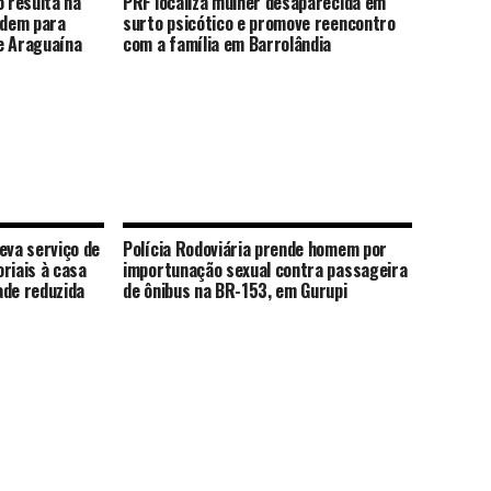
o resulta na
PRF localiza mulher desaparecida em
rdem para
surto psicótico e promove reencontro
e Araguaína
com a família em Barrolândia
eva serviço de
Polícia Rodoviária prende homem por
riais à casa
importunação sexual contra passageira
ade reduzida
de ônibus na BR-153, em Gurupi