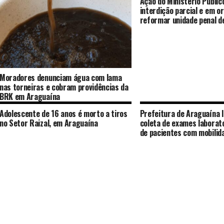
Ação do Ministério Públic
interdição parcial e em o
reformar unidade penal d
Moradores denunciam água com lama
nas torneiras e cobram providências da
BRK em Araguaína
Adolescente de 16 anos é morto a tiros
Prefeitura de Araguaína l
no Setor Raizal, em Araguaína
coleta de exames laborato
de pacientes com mobilid