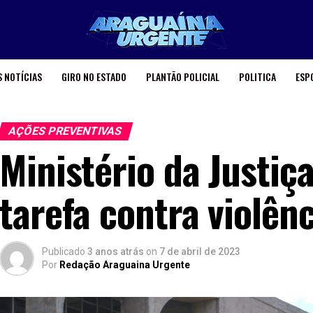
 NOTÍCIAS
GIRO NO ESTADO
PLANTÃO POLICIAL
POLITICA
ESP
AÇÕES PREVENTIVAS
Ministério da Justiç
tarefa contra violên
Publicado
3 anos atrás
on
7 de abril de 2023
Por
Redação Araguaina Urgente