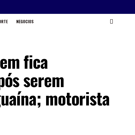
ORTE
NEGOCIOS
em fica
pós serem
uaína; motorista