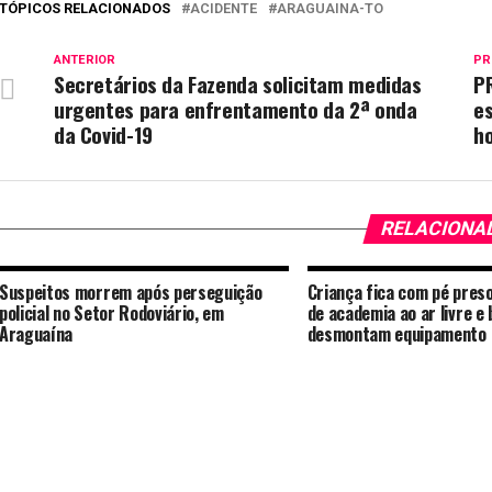
TÓPICOS RELACIONADOS
ACIDENTE
ARAGUAINA-TO
ANTERIOR
PR
Secretários da Fazenda solicitam medidas
P
urgentes para enfrentamento da 2ª onda
e
da Covid-19
h
RELACIONA
Suspeitos morrem após perseguição
Criança fica com pé pres
policial no Setor Rodoviário, em
de academia ao ar livre e
Araguaína
desmontam equipamento 