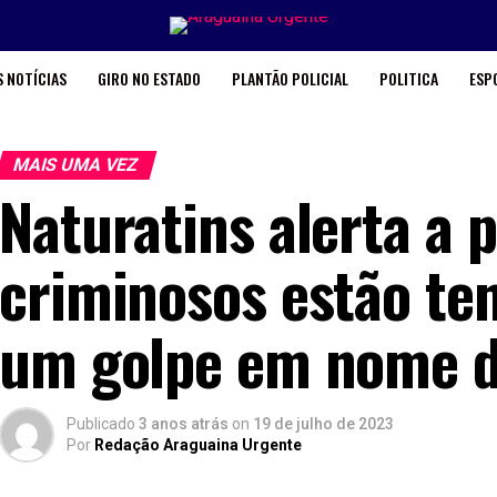
 NOTÍCIAS
GIRO NO ESTADO
PLANTÃO POLICIAL
POLITICA
ESP
MAIS UMA VEZ
Naturatins alerta a 
criminosos estão te
um golpe em nome do
Publicado
3 anos atrás
on
19 de julho de 2023
Por
Redação Araguaina Urgente