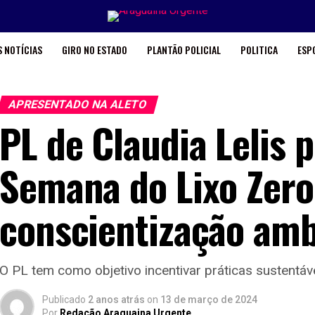
 NOTÍCIAS
GIRO NO ESTADO
PLANTÃO POLICIAL
POLITICA
ESP
APRESENTADO NA ALETO
PL de Claudia Lelis p
Semana do Lixo Zero
conscientização amb
O PL tem como objetivo incentivar práticas sustentáv
Publicado
2 anos atrás
on
13 de março de 2024
Por
Redação Araguaina Urgente