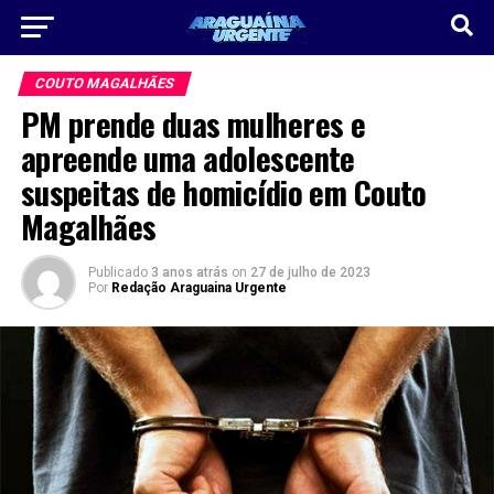
COUTO MAGALHÃES
PM prende duas mulheres e
apreende uma adolescente
suspeitas de homicídio em Couto
Magalhães
Publicado
3 anos atrás
on
27 de julho de 2023
Por
Redação Araguaina Urgente