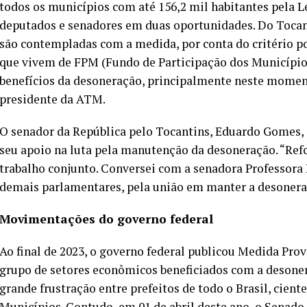
todos os municípios com até 156,2 mil habitantes pela L
deputados e senadores em duas oportunidades. Do Tocant
são contempladas com a medida, por conta do critério p
que vivem de FPM (Fundo de Participação dos Municípios
benefícios da desoneração, principalmente neste mome
presidente da ATM.
O senador da República pelo Tocantins, Eduardo Gomes, 
seu apoio na luta pela manutenção da desoneração. “Re
trabalho conjunto. Conversei com a senadora Professor
demais parlamentares, pela união em manter a desonera
Movimentações do governo federal
Ao final de 2023, o governo federal publicou Medida Prov
grupo de setores econômicos beneficiados com a desone
grande frustração entre prefeitos de todo o Brasil, cient
Municípios. Contudo, em 01 de abril deste ano, o Senado,