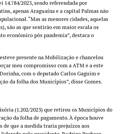
ei 14.784/2023, sendo referendada por
ins, apenas Araguaína e a capital Palmas não
opulacional. “Mas as menores cidades, aquelas
), são as que sentirão em maior escala os
nto econômico pós pandemia”, destaca o
esteve presente na Mobilização e chancelou
forçar meu compromisso com a ATM e a este
a Dorinha, com o deputado Carlos Gaguim e
ção da folha dos Municípios”, disse Gomes.
isória (1.202/2023) que retirou os Municípios do
ração da folha de pagamento. À época houve
es de que a medida traria prejuízos aos
 liderado pelo presidente, Rodrigo Pacheco,