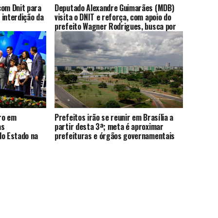
com Dnit para
Deputado Alexandre Guimarães (MDB)
 interdição da
visita o DNIT e reforça, com apoio do
prefeito Wagner Rodrigues, busca por
viaduto na BR-153
ro em
Prefeitos irão se reunir em Brasília a
as
partir desta 3ª; meta é aproximar
do Estado na
prefeituras e órgãos governamentais