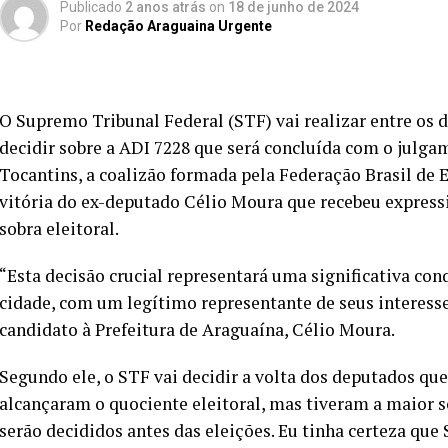
Publicado
2 anos atrás
on
18 de junho de 2024
Por
Redação Araguaina Urgente
O Supremo Tribunal Federal (STF) vai realizar entre os d
decidir sobre a ADI 7228 que será concluída com o julg
Tocantins, a coalizão formada pela Federação Brasil de 
vitória do ex-deputado Célio Moura que recebeu express
sobra eleitoral.
“Esta decisão crucial representará uma significativa con
cidade, com um legítimo representante de seus interess
candidato à Prefeitura de Araguaína, Célio Moura.
Segundo ele, o STF vai decidir a volta dos deputados qu
alcançaram o quociente eleitoral, mas tiveram a maior
serão decididos antes das eleições. Eu tinha certeza qu