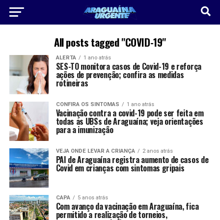
All posts tagged "COVID-19"
ALERTA
1 ano atrás
SES-TO monitora casos de Covid-19 e reforça
ações de prevenção; confira as medidas
rotineiras
CONFIRA OS SINTOMAS
1 ano atrás
Vacinação contra a covid-19 pode ser feita em
todas as UBSs de Araguaína; veja orientações
para a imunização
VEJA ONDE LEVAR A CRIANÇA
2 anos atrás
PAI de Araguaína registra aumento de casos de
Covid em crianças com sintomas gripais
CAPA
5 anos atrás
Com avanço da vacinação em Araguaína, fica
permitido a realização de torneios,