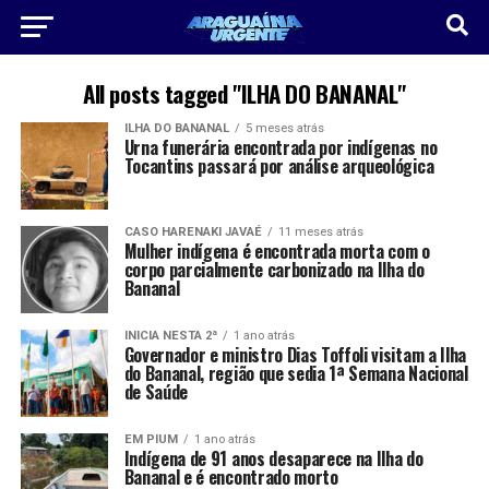
All posts tagged "ILHA DO BANANAL"
ILHA DO BANANAL
5 meses atrás
Urna funerária encontrada por indígenas no
Tocantins passará por análise arqueológica
CASO HARENAKI JAVAÉ
11 meses atrás
Mulher indígena é encontrada morta com o
corpo parcialmente carbonizado na Ilha do
Bananal
INICIA NESTA 2ª
1 ano atrás
Governador e ministro Dias Toffoli visitam a Ilha
do Bananal, região que sedia 1ª Semana Nacional
de Saúde
EM PIUM
1 ano atrás
Indígena de 91 anos desaparece na Ilha do
Bananal e é encontrado morto