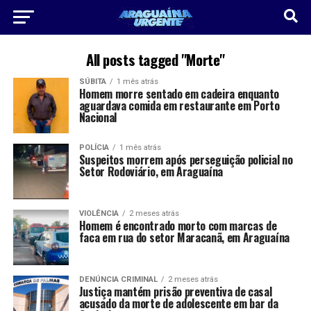
All posts tagged "Morte"
SÚBITA
1 mês atrás
Homem morre sentado em cadeira enquanto
aguardava comida em restaurante em Porto
Nacional
POLÍCIA
1 mês atrás
Suspeitos morrem após perseguição policial no
Setor Rodoviário, em Araguaína
VIOLÊNCIA
2 meses atrás
Homem é encontrado morto com marcas de
faca em rua do setor Maracanã, em Araguaína
DENÚNCIA CRIMINAL
2 meses atrás
Justiça mantém prisão preventiva de casal
acusado da morte de adolescente em bar da