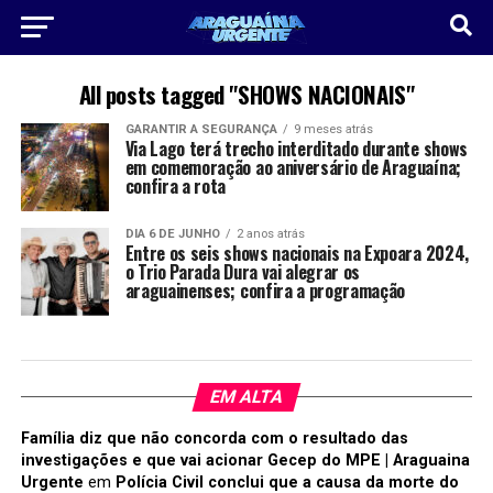
All posts tagged "SHOWS NACIONAIS"
GARANTIR A SEGURANÇA
9 meses atrás
Via Lago terá trecho interditado durante shows
em comemoração ao aniversário de Araguaína;
confira a rota
DIA 6 DE JUNHO
2 anos atrás
Entre os seis shows nacionais na Expoara 2024,
o Trio Parada Dura vai alegrar os
araguainenses; confira a programação
EM ALTA
Família diz que não concorda com o resultado das
investigações e que vai acionar Gecep do MPE | Araguaina
Urgente
em
Polícia Civil conclui que a causa da morte do