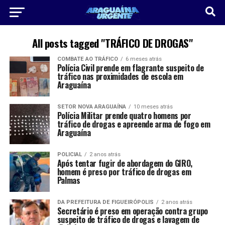
All posts tagged "TRÁFICO DE DROGAS"
COMBATE AO TRÁFICO
6 meses atrás
Polícia Civil prende em flagrante suspeito de
tráfico nas proximidades de escola em
Araguaína
SETOR NOVA ARAGUAÍNA
10 meses atrás
Polícia Militar prende quatro homens por
tráfico de drogas e apreende arma de fogo em
Araguaína
POLICIAL
2 anos atrás
Após tentar fugir de abordagem do GIRO,
homem é preso por tráfico de drogas em
Palmas
DA PREFEITURA DE FIGUEIRÓPOLIS
2 anos atrás
Secretário é preso em operação contra grupo
suspeito de tráfico de drogas e lavagem de