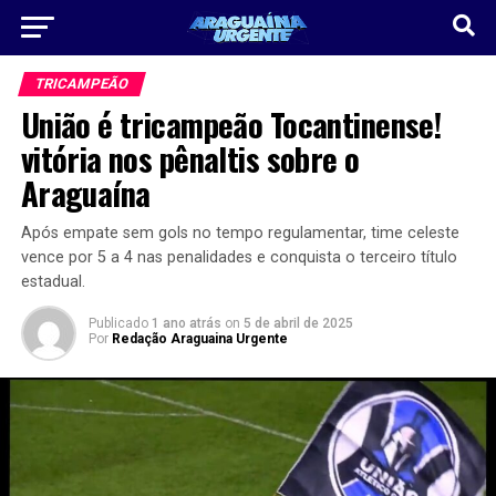
TRICAMPEÃO
União é tricampeão Tocantinense!
vitória nos pênaltis sobre o
Araguaína
Após empate sem gols no tempo regulamentar, time celeste
vence por 5 a 4 nas penalidades e conquista o terceiro título
estadual.
Publicado
1 ano atrás
on
5 de abril de 2025
Por
Redação Araguaina Urgente