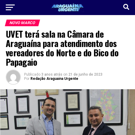
NOVO MARCO
UVET terá sala na Câmara de
Araguaína para atendimento dos
vereadores do Norte e do Bico do
Papagaio
Publicado
3 anos atrás
on
21 de junho de 2023
Por
Redação Araguaina Urgente