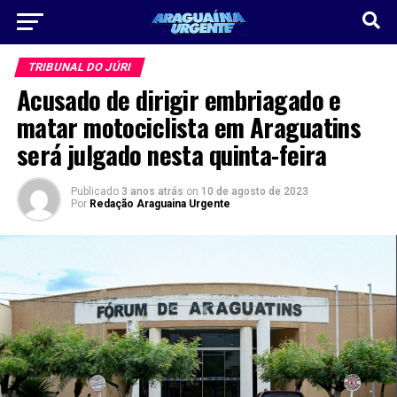
TRIBUNAL DO JÚRI
Acusado de dirigir embriagado e
matar motociclista em Araguatins
será julgado nesta quinta-feira
Publicado
3 anos atrás
on
10 de agosto de 2023
Por
Redação Araguaina Urgente