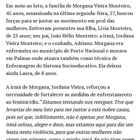
Em meio ao luto, a família de Morgana Vieira Monteiro,
45 anos, assassinada na última segunda-feira, 27, buscou
forças para se juntar ao movimento em prol das
mulheres. Estiveram presentes sua filha, Lívia Monteiro,
de 23 anos; seu pai, João Hélio Monteiro; a irmã, Jordana
Vieira Monteiro; e o cunhado, Adriano. Morgana era
enfermeira no município de Porto Nacional e morava
em Palmas onde atuava também como técnica de
Enfermagem do Sistema Socioeducativo. Ela deixou
ainda Laura, de 8 anos.
A irmã de Morgana, Jordana Vieira, reforçou a
necessidade de fortalecer as medidas de enfrentamento
ao feminicídio. “
Estamos tentando nos reerguer. Tive que
levantar do meu luto para me juntar a esta nobre causa,
pois sei que, infelizmente, não é apenas por Morgana,
irmã zelosa, alegre e doce, mas estamos aqui para dar um
basta nesta violência, para que outras mulheres não
virem um número, como a minha irmã. Se não tiver quem