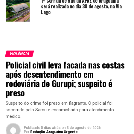
1ª Corrida de Rua da APAE de Araguaína
será realizada no dia 30 de agosto, na Via
Lago
VIOLÊNCIA
Policial civil leva facada nas costas
após desentendimento em
rodoviária de Gurupi; suspeito é
preso
Suspeito do crime foi preso em flagrante. O policial foi
socorrido pelo Samu e encaminhado para atendimento
médico.
Publicado
5 dias atrás
on
3 de agosto de 2026
Por
Redação Araguaina Urgente