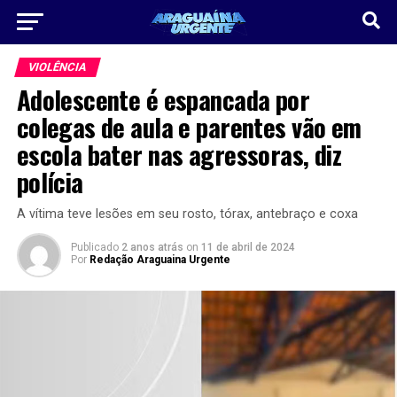
VIOLÊNCIA
Adolescente é espancada por
colegas de aula e parentes vão em
escola bater nas agressoras, diz
polícia
A vítima teve lesões em seu rosto, tórax, antebraço e coxa
Publicado
2 anos atrás
on
11 de abril de 2024
Por
Redação Araguaina Urgente