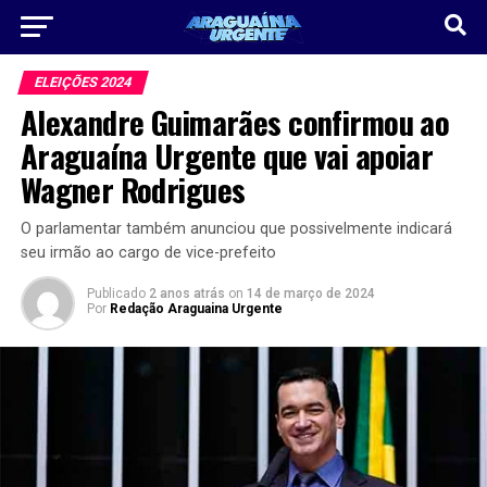
ELEIÇÕES 2024
Alexandre Guimarães confirmou ao
Araguaína Urgente que vai apoiar
Wagner Rodrigues
O parlamentar também anunciou que possivelmente indicará
seu irmão ao cargo de vice-prefeito
Publicado
2 anos atrás
on
14 de março de 2024
Por
Redação Araguaina Urgente