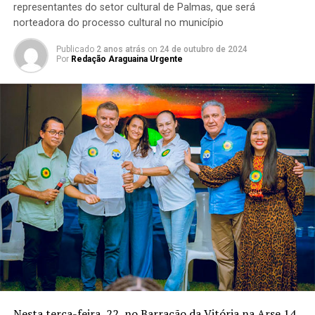
representantes do setor cultural de Palmas, que será
norteadora do processo cultural no município
Publicado
2 anos atrás
on
24 de outubro de 2024
Por
Redação Araguaina Urgente
Nesta terça-feira, 22, no Barracão da Vitória na Arse 14,