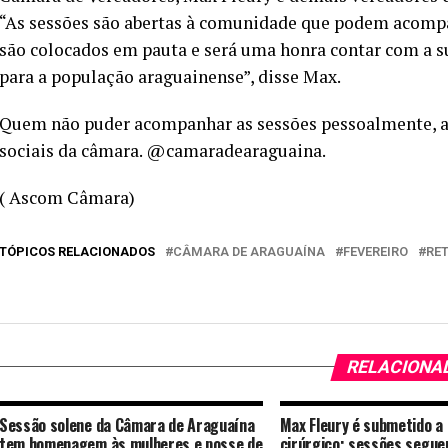
“As sessões são abertas à comunidade que podem acompa
são colocados em pauta e será uma honra contar com a s
para a população araguainense”, disse Max.
Quem não puder acompanhar as sessões pessoalmente, a
sociais da câmara. @camaradearaguaina.
( Ascom Câmara)
TÓPICOS RELACIONADOS
CÂMARA DE ARAGUAÍNA
FEVEREIRO
RE
RELACIONA
Sessão solene da Câmara de Araguaína
Max Fleury é submetido a
tem homenagem às mulheres e posse de
cirúrgico; sessões segu