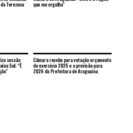
l da Terezona
que me orgulha”
iza sessão
Câmara recebe para votação orçamento
aína Sul: “É
do exercício 2025 e a previsão para
ção”
2026 da Prefeitura de Araguaína