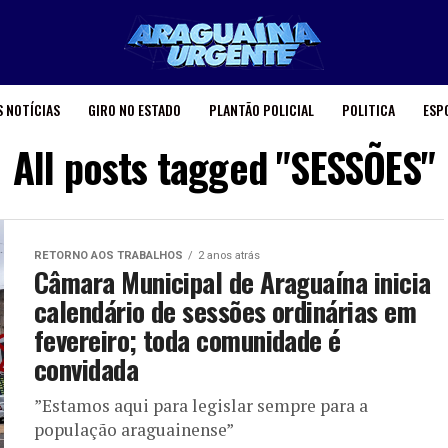
 NOTÍCIAS
GIRO NO ESTADO
PLANTÃO POLICIAL
POLITICA
ESP
All posts tagged "SESSÕES"
RETORNO AOS TRABALHOS
2 anos atrás
Câmara Municipal de Araguaína inicia
calendário de sessões ordinárias em
fevereiro; toda comunidade é
convidada
”Estamos aqui para legislar sempre para a
população araguainense”