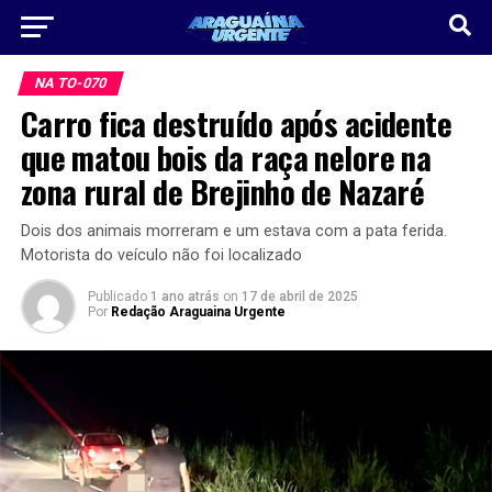
NA TO-070
Carro fica destruído após acidente
que matou bois da raça nelore na
zona rural de Brejinho de Nazaré
Dois dos animais morreram e um estava com a pata ferida.
Motorista do veículo não foi localizado
Publicado
1 ano atrás
on
17 de abril de 2025
Por
Redação Araguaina Urgente