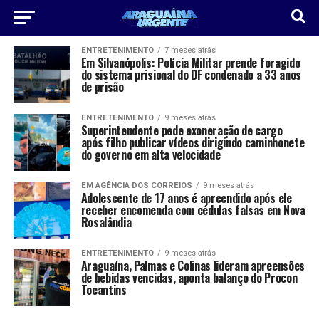
ENTRETENIMENTO
7 meses atrás
Em Silvanópolis: Polícia Militar prende foragido
do sistema prisional do DF condenado a 33 anos
de prisão
ENTRETENIMENTO
9 meses atrás
Superintendente pede exoneração de cargo
após filho publicar vídeos dirigindo caminhonete
do governo em alta velocidade
EM AGÊNCIA DOS CORREIOS
9 meses atrás
Adolescente de 17 anos é apreendido após ele
receber encomenda com cédulas falsas em Nova
Rosalândia
ENTRETENIMENTO
9 meses atrás
Araguaína, Palmas e Colinas lideram apreensões
de bebidas vencidas, aponta balanço do Procon
Tocantins