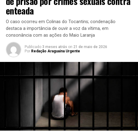
de prisão por crimes sexuais contra
enteada
O caso ocorreu em Colinas do Tocantins; condenação
destaca a importância de ouvir a voz da vítima, em
consonância com as ações do Maio Laranja
Publicado
3 meses atrás
on
21 de maio de 2026
Por
Redação Araguaina Urgente