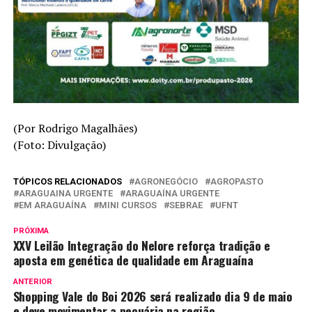
(Por Rodrigo Magalhães)
(Foto: Divulgação)
TÓPICOS RELACIONADOS
AGRONEGÓCIO
AGROPASTO
ARAGUAINA URGENTE
ARAGUAÍNA URGENTE
EM ARAGUAÍNA
MINI CURSOS
SEBRAE
UFNT
PRÓXIMA
XXV Leilão Integração do Nelore reforça tradição e
aposta em genética de qualidade em Araguaína
ANTERIOR
Shopping Vale do Boi 2026 será realizado dia 9 de maio
e deve movimentar a pecuária na região