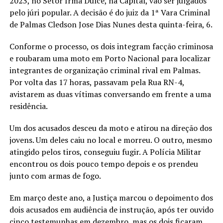
2023, no Setor Irmã Dulce, na Capital, vão ser julgados
pelo júri popular. A decisão é do juiz da 1ª Vara Criminal
de Palmas Cledson Jose Dias Nunes desta quinta-feira, 6.
Conforme o processo, os dois integram facção criminosa
e roubaram uma moto em Porto Nacional para localizar
integrantes de organização criminal rival em Palmas.
Por volta das 17 horas, passavam pela Rua RN-4,
avistarem as duas vítimas conversando em frente a uma
residência.
Um dos acusados desceu da moto e atirou na direção dos
jovens. Um deles caiu no local e morreu. O outro, mesmo
atingido pelos tiros, conseguiu fugir. A Polícia Militar
encontrou os dois pouco tempo depois e os prendeu
junto com armas de fogo.
Em março deste ano, a Justiça marcou o depoimento dos
dois acusados em audiência de instrução, após ter ouvido
cinco testemunhas em dezembro, mas os dois ficaram