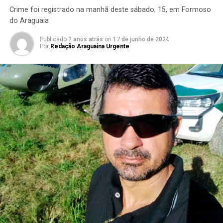
Crime foi registrado na manhã deste sábado, 15, em Formoso
do Araguaia
Publicado
2 anos atrás
on
17 de junho de 2024
Por
Redação Araguaina Urgente