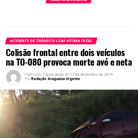
ACIDENTE DE TRÂNSITO COM VÍTIMA FATAL
Colisão frontal entre dois veículos
na TO-080 provoca morte avó e neta
Publicado
7 anos atrás
on
17 de dezembro de 2019
Por
Redação Araguaina Urgente