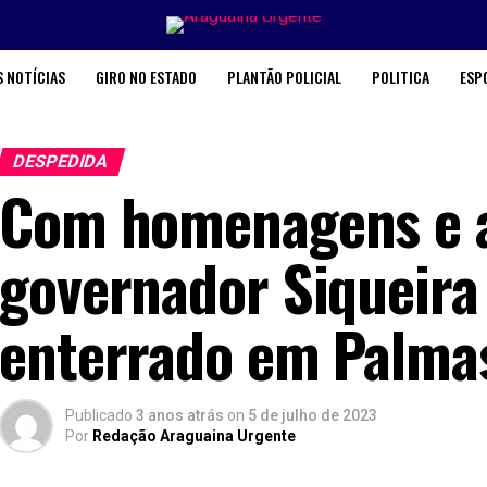
 NOTÍCIAS
GIRO NO ESTADO
PLANTÃO POLICIAL
POLITICA
ESP
DESPEDIDA
Com homenagens e a
governador Siqueir
enterrado em Palma
Publicado
3 anos atrás
on
5 de julho de 2023
Por
Redação Araguaina Urgente