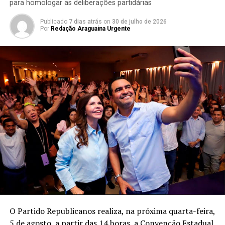
para homologar as deliberações partidárias
Publicado
7 dias atrás
on
30 de julho de 2026
Por
Redação Araguaina Urgente
O Partido Republicanos realiza, na próxima quarta-feira,
5 de agosto, a partir das 14 horas, a Convenção Estadual