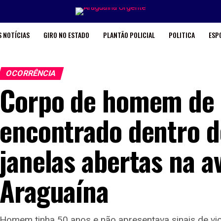
 NOTÍCIAS
GIRO NO ESTADO
PLANTÃO POLICIAL
POLITICA
ESP
OCORRÊNCIA
Corpo de homem de 
encontrado dentro d
janelas abertas na a
Araguaína
Homem tinha 50 anos e não apresentava sinais de vio