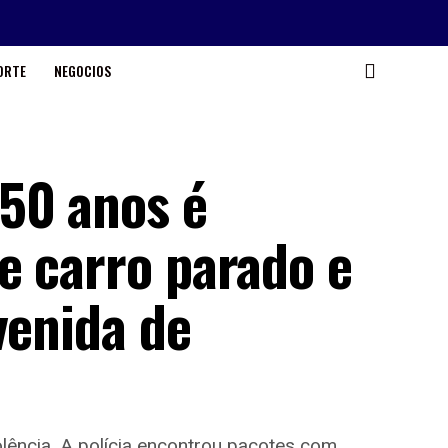
ORTE
NEGOCIOS
50 anos é
e carro parado e
venida de
lência. A polícia encontrou pacotes com