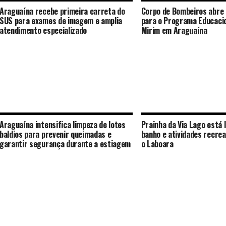
Araguaína recebe primeira carreta do
Corpo de Bombeiros abre 
SUS para exames de imagem e amplia
para o Programa Educaci
atendimento especializado
Mirim em Araguaína
Araguaína intensifica limpeza de lotes
Prainha da Via Lago está 
baldios para prevenir queimadas e
banho e atividades recrea
garantir segurança durante a estiagem
o Laboara