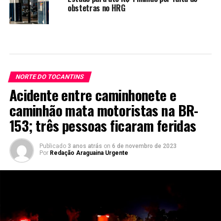
obstetras no HRG
NORTE DO TOCANTINS
Acidente entre caminhonete e
caminhão mata motoristas na BR-
153; três pessoas ficaram feridas
Publicado
3 anos atrás
on
6 de novembro de 2023
Por
Redação Araguaina Urgente