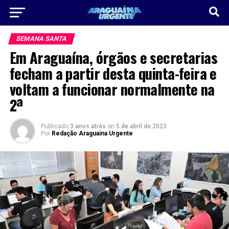
SEMANA SANTA
Em Araguaína, órgãos e secretarias
fecham a partir desta quinta-feira e
voltam a funcionar normalmente na
2ª
Publicado
3 anos atrás
on
5 de abril de 2023
Por
Redação Araguaina Urgente