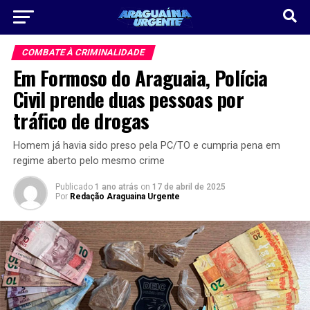
COMBATE À CRIMINALIDADE
Em Formoso do Araguaia, Polícia
Civil prende duas pessoas por
tráfico de drogas
Homem já havia sido preso pela PC/TO e cumpria pena em
regime aberto pelo mesmo crime
Publicado
1 ano atrás
on
17 de abril de 2025
Por
Redação Araguaina Urgente