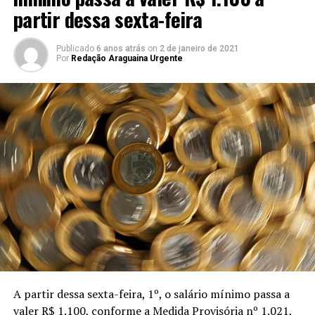
partir dessa sexta-feira
Publicado
6 anos atrás
on
2 de janeiro de 2021
Por
Redação Araguaina Urgente
A partir dessa sexta-feira, 1º, o salário mínimo passa a
valer R$ 1.100, conforme a Medida Provisória nº 1.021,