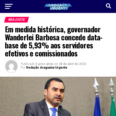
REAJUSTE
Em medida histórica, governador
Wanderlei Barbosa concede data-
base de 5,93% aos servidores
efetivos e comissionados
Publicado
3 anos atrás
on
28 de abril de 2023
Por
Redação Araguaina Urgente