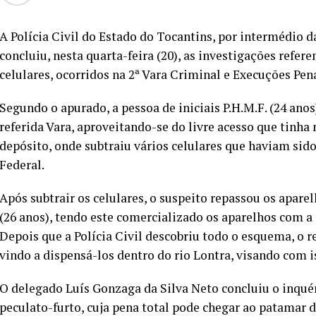
A Polícia Civil do Estado do Tocantins, por intermédio da
concluiu, nesta quarta-feira (20), as investigações refere
celulares, ocorridos na 2ª Vara Criminal e Execuções Pen
Segundo o apurado, a pessoa de iniciais P.H.M.F. (24 anos
referida Vara, aproveitando-se do livre acesso que tinha
depósito, onde subtraiu vários celulares que haviam sid
Federal.
Após subtrair os celulares, o suspeito repassou os aparelh
(26 anos), tendo este comercializado os aparelhos com a a
Depois que a Polícia Civil descobriu todo o esquema, o re
vindo a dispensá-los dentro do rio Lontra, visando com i
O delegado Luís Gonzaga da Silva Neto concluiu o inquér
peculato-furto, cuja pena total pode chegar ao patamar de 