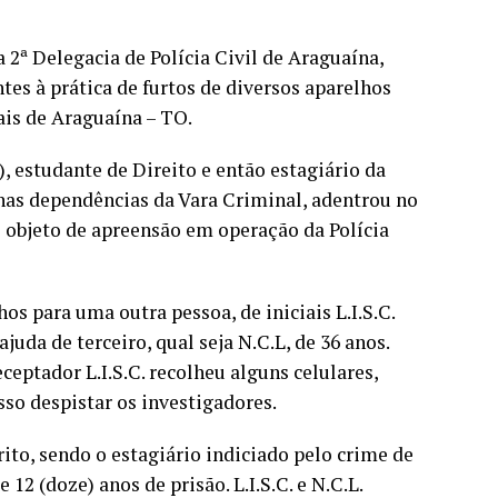
 2ª Delegacia de Polícia Civil de Araguaína,
ntes à prática de furtos de diversos aparelhos
ais de Araguaína – TO.
), estudante de Direito e então estagiário da
 nas dependências da Vara Criminal, adentrou no
o objeto de apreensão em operação da Polícia
os para uma outra pessoa, de iniciais L.I.S.C.
juda de terceiro, qual seja N.C.L, de 36 anos.
ceptador L.I.S.C. recolheu alguns celulares,
sso despistar os investigadores.
ito, sendo o estagiário indiciado pelo crime de
12 (doze) anos de prisão. L.I.S.C. e N.C.L.