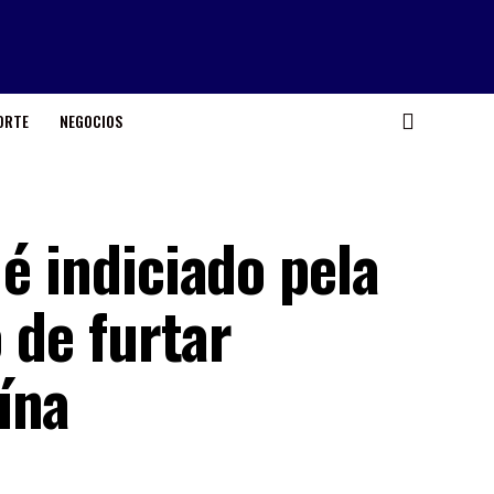
ORTE
NEGOCIOS
 é indiciado pela
o de furtar
ína