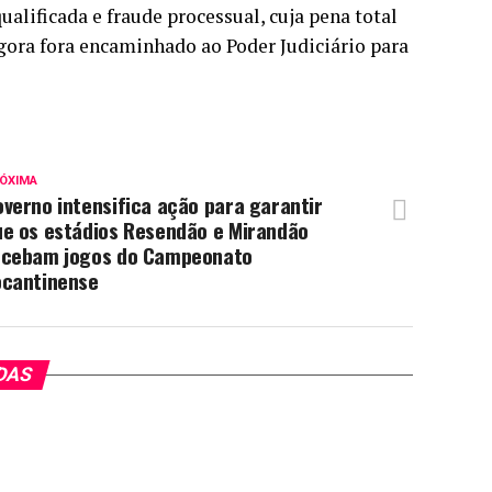
alificada e fraude processual, cuja pena total
gora fora encaminhado ao Poder Judiciário para
ÓXIMA
verno intensifica ação para garantir
ue os estádios Resendão e Mirandão
ecebam jogos do Campeonato
ocantinense
DAS