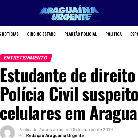
 NOTÍCIAS
GIRO NO ESTADO
PLANTÃO POLICIAL
POLITICA
ESP
ENTRETENIMENTO
Estudante de direito
Polícia Civil suspeit
celulares em Aragua
Publicado
7 anos atrás
on
20 de março de 2019
Por
Redação Araguaina Urgente