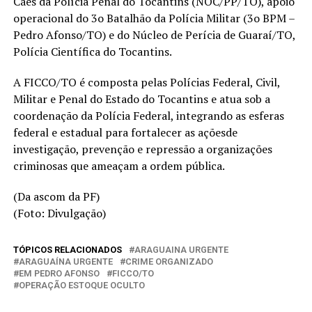
Cães da Polícia Penal do Tocantins (NOC/PP/TO), apoio
operacional do 3o Batalhão da Polícia Militar (3o BPM –
Pedro Afonso/TO) e do Núcleo de Perícia de Guaraí/TO,
Polícia Científica do Tocantins.
A FICCO/TO é composta pelas Polícias Federal, Civil,
Militar e Penal do Estado do Tocantins e atua sob a
coordenação da Polícia Federal, integrando as esferas
federal e estadual para fortalecer as açõesde
investigação, prevenção e repressão a organizações
criminosas que ameaçam a ordem pública.
(Da ascom da PF)
(Foto: Divulgação)
TÓPICOS RELACIONADOS
ARAGUAINA URGENTE
ARAGUAÍNA URGENTE
CRIME ORGANIZADO
EM PEDRO AFONSO
FICCO/TO
OPERAÇÃO ESTOQUE OCULTO