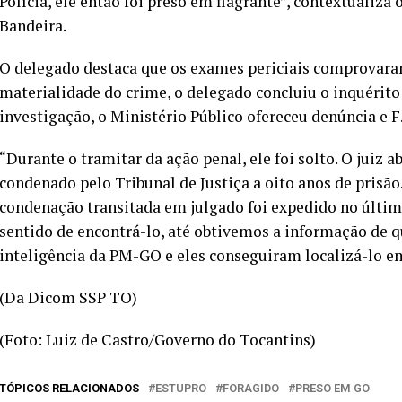
Polícia, ele então foi preso em flagrante”, contextualiza
Bandeira.
O delegado destaca que os exames periciais comprovaram
materialidade do crime, o delegado concluiu o inquérito 
investigação, o Ministério Público ofereceu denúncia e F.
“Durante o tramitar da ação penal, ele foi solto. O juiz a
condenado pelo Tribunal de Justiça a oito anos de prisão
condenação transitada em julgado foi expedido no últim
sentido de encontrá-lo, até obtivemos a informação de q
inteligência da PM-GO e eles conseguiram localizá-lo em
(Da Dicom SSP TO)
(Foto: Luiz de Castro/Governo do Tocantins)
TÓPICOS RELACIONADOS
ESTUPRO
FORAGIDO
PRESO EM GO