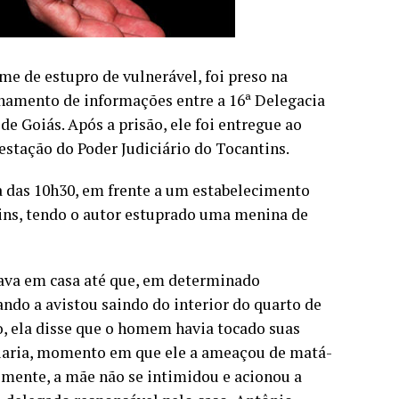
ime de estupro de vulnerável, foi preso na
lhamento de informações entre a 16ª Delegacia
de Goiás. Após a prisão, ele foi entregue ao
stação do Poder Judiciário do Tocantins.
a das 10h30, em frente a um estabelecimento
tins, tendo o autor estuprado uma menina de
stava em casa até que, em determinado
ando a avistou saindo do interior do quarto de
do, ela disse que o homem havia tocado suas
ciaria, momento em que ele a ameaçou de matá-
izmente, a mãe não se intimidou e acionou a