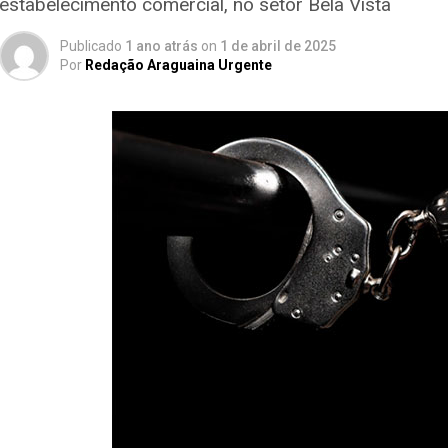
estabelecimento comercial, no setor Bela Vista
Publicado
1 ano atrás
on
1 de abril de 2025
Por
Redação Araguaina Urgente