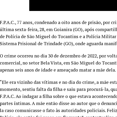
F.P.A.C., 77 anos, condenado a oito anos de prisão, por cr
última sexta-feira, 28, em Goianira (GO), após comparti
de Polícia de São Miguel do Tocantins e a Polícia Militar 
Sistema Prisional de Trindade (GO), onde aguarda manife
O crime ocorreu no dia 30 de dezembro de 2022, por volt
comercial, no setor Bela Vista, em São Miguel do Tocan
apenas seis anos de idade e ameaçado matar a mãe dela.
“Ele era vizinho das vítimas e no dia do crime, a mãe e
momento, sentiu falta da filha e saiu para procurá-la, qu
F.P.A.C. Ao indagar a filha sobre o que estava acontecen
partes íntimas. A mãe então disse ao autor que o denun
la caso comunicasse o fato às autoridades policiais. Fel